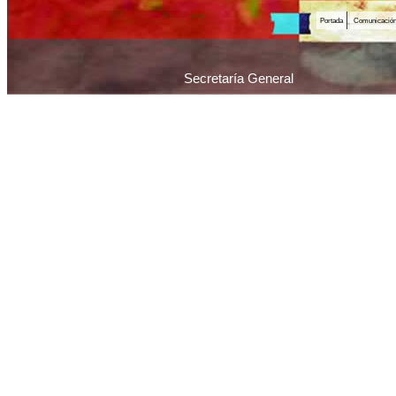
Portada
Comunicació
Secretaría General
Piedras 1065 / C1070AAU / Ciudad Autónoma 