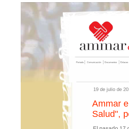
Portada
Comunicación
Documentos
Enlaces
19 de julio de 2
Ammar en
Salud", p
El pasado 17 d