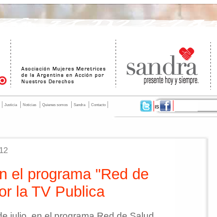
Justicia
Noticias
Quienes somos
Sandra
Contacto
012
 el programa "Red de
or la TV Publica
e julio, en el programa Red de Salud