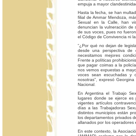
empuja a mayor clandestinida
Hasta la fecha, se han multa
filial de Ammar Mendoza, más
Sexual en la Calle, han vi
denuncian la vulneración de su
de sus voces, pues no fueron
el Código de Convivencia ni la
“¿Por qué no dejan de legisla
desde una perspectiva de 
necesitamos mejores condic
Frente a políticas prohibicio
que pagar coimas a la policía
nos vemos expuestas a mayor
voces sean escuchadas y d
nosotras”, expresó Georgina
Nacional.
En Argentina el Trabajo Sex
lugares donde se ejerce es 
vigentes artículos contraven
días a las Trabajadoras Sexu
distintos municipios están pr
los departamentos privados 
allanados por los operadores e
En este contexto, la Asociaci
(AMMAR) reclama por la dero