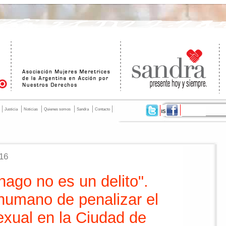
Justicia
Noticias
Quienes somos
Sandra
Contacto
016
hago no es un delito".
 humano de penalizar el
exual en la Ciudad de