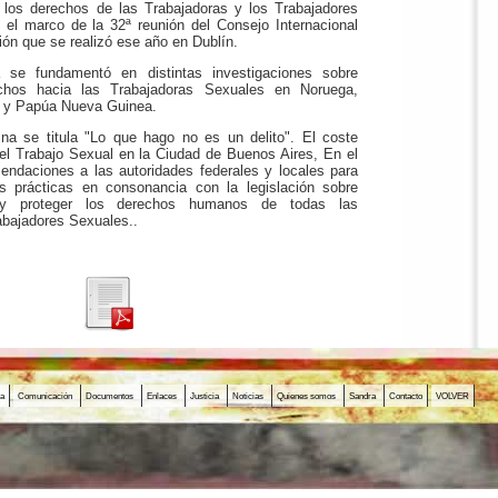
r los derechos de las Trabajadoras y los Trabajadores
 el marco de la 32ª reunión del Consejo Internacional
ión que se realizó ese año en Dublín.
a se fundamentó en distintas investigaciones sobre
chos hacia las Trabajadoras Sexuales en Noruega,
g y Papúa Nueva Guinea.
ina se titula "Lo que hago no es un delito". El coste
el Trabajo Sexual en la Ciudad de Buenos Aires, En el
ndaciones a las autoridades federales y locales para
s prácticas en consonancia con la legislación sobre
 proteger los derechos humanos de todas las
abajadores Sexuales..
da
Comunicación
Documentos
Enlaces
Justicia
Noticias
Quienes somos
Sandra
Contacto
VOLVER