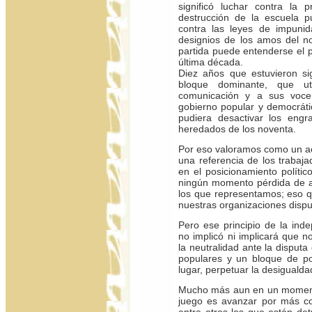
significó luchar contra la pr
destrucción de la escuela p
contra las leyes de impunid
designios de los amos del n
partida puede entenderse el p
última década.
Diez años que estuvieron si
bloque dominante, que u
comunicación y a sus vocer
gobierno popular y democráti
pudiera desactivar los engr
heredados de los noventa.
Por eso valoramos como un ac
una referencia de los trabaj
en el posicionamiento polític
ningún momento pérdida de 
los que representamos; eso 
nuestras organizaciones dispu
Pero ese principio de la ind
no implicó ni implicará que 
la neutralidad ante la disput
populares y un bloque de p
lugar, perpetuar la desigualda
Mucho más aun en un momento
juego es avanzar por más co
entre otros los que están det