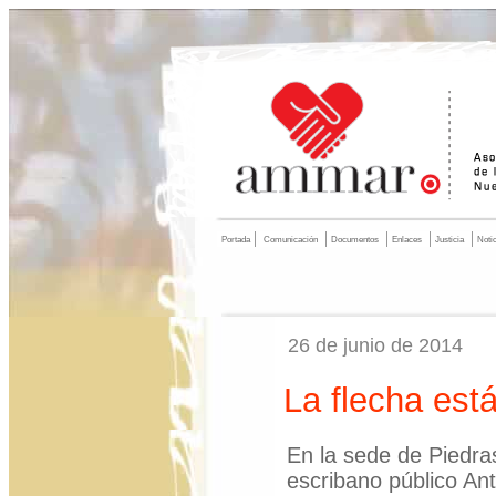
Portada
Comunicación
Documentos
Enlaces
Justicia
Noti
26 de junio de 2014
La flecha está
En la sede de Piedras
escribano público An