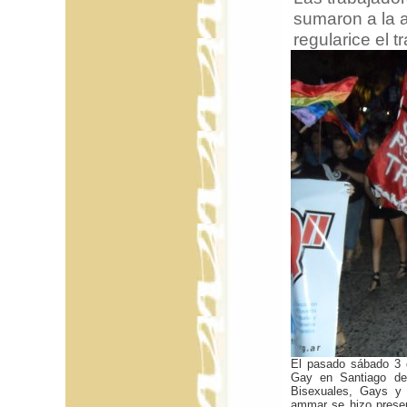
sumaron a la a
regularice el 
El pasado sábado 3 d
Gay en Santiago del
Bisexuales, Gays y 
ammar se hizo presen