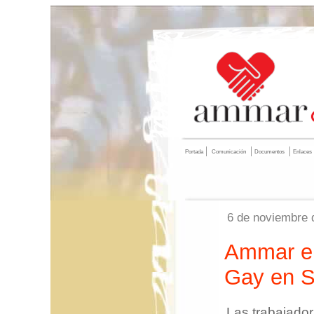
Portada
Comunicación
Documentos
Enlaces
6 de noviembre 
Ammar en
Gay en S
Las trabajado