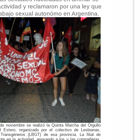
ctividad y reclamaron por una ley que
trabajo sexual autonómo en Argentina.
e noviembre se realizó la Quinta Marcha del Orgullo
 Estero, organizado por el colectivo de Lesbianas,
Transgéneros (LBGT) de esa provincia. La filial de
te en la actividad, apoyando a los y las compañeras,