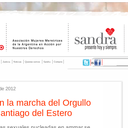
Justicia
Noticias
Quienes somos
Sandra
Contacto
de 2012
 la marcha del Orgullo
antiago del Estero
ras sexuales nucleadas en ammar se